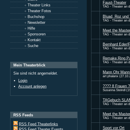
Faust-Theater
Theater Links
TAG - Theater an d
Theater Fotos
Bluad, Roz und
Buchshop
TAG - Theater an d
Newsletter
Hilfe
Meet the Master
Sponsoren
TAG - Theater an d
Kontakt
Bernhard Eder/F
Suche
TAG - Theater an d
Remake.Ring.Pa
TAG - Theater an d
Mein Theaterblick
Mann Ohr Mann!
Sie sind nicht angemeldet.
art phalanx (27.10
Login
???? 8 Frauen 
Account anlegen
Susanna Steindl (1
TAGebuch SLA
TAG - Theater an 
Meet the Master
RSS Feeds
TAG - Theater an 
RSS Feed Theaterlinks
Sport vor Ort
RSS Feed Theater Events