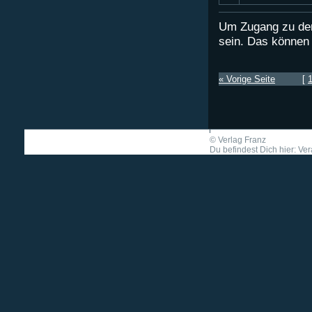
Um Zugang zu den
sein. Das können
« Vorige Seite
[
©
Verlag Franz
Du befindest Dich hier: Ver