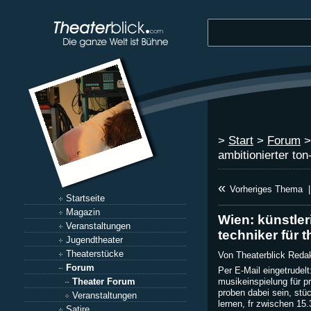
>
Start
>
Forum
ambitionierter ton-
«
Vorheriges Thema
|
Startseite
Magazin
Wien: künstler
Veranstaltungen
techniker für 
Jugendtheater
Theaterstücke
Von Theaterblick Reda
Forum
Per E-Mail eingetrudel
Theater Forum
musikeinspielung für pro
proben dabei sein, stü
Veranstaltungen
lernen, fr zwischen 15.
Satire