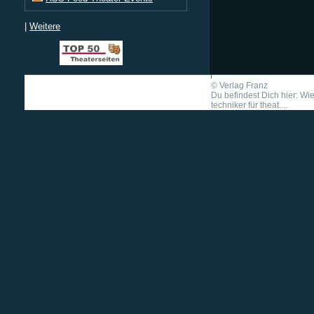
|
Weitere
©
Verlag Franz
Du befindest Dich hier: Wie
techniker für theat....