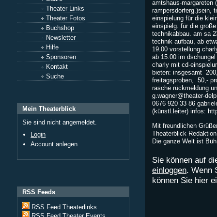
amtshaus-margareten (
Theater Links
rampersdorferg.)sein, t
Theater Fotos
einspielung für die kle
einspielg. für die groß
Buchshop
technikabbau. am sa 23
Newsletter
technik aufbau, ab etw
Hilfe
19.00 vorstellung charl
Sponsoren
ab 15.00 im dschungel 
charly mit cd-einspielu
Kontakt
bieten: insgesamt  200,
Suche
freitagsproben,  50,- pr
rasche rückmeldung un
g.wagner@theater-delp
0676 920 33 86 gabriel
Mein Theaterblick
(künstl.leiter) infos: h
Sie sind nicht angemeldet.
Mit freundlichen Grüß
Theaterblick Redaktion.
Login
Die ganze Welt ist Bü
Account anlegen
Sie können auf di
einloggen
. Wenn 
können Sie hier 
RSS Feeds
RSS Feed Theaterlinks
RSS Feed Theater Events