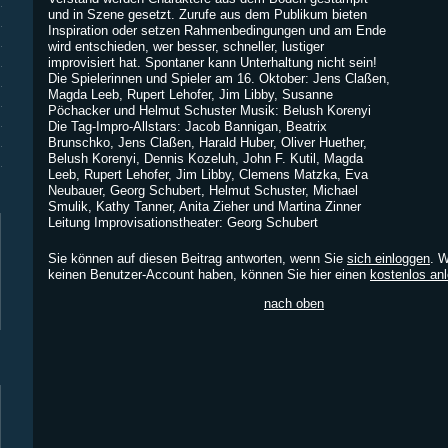
und in Szene gesetzt. Zurufe aus dem Publikum bieten
Inspiration oder setzen Rahmenbedingungen und am Ende
wird entschieden, wer besser, schneller, lustiger
improvisiert hat. Spontaner kann Unterhaltung nicht sein!
Die Spielerinnen und Spieler am 16. Oktober: Jens Claßen,
Magda Leeb, Rupert Lehofer, Jim Libby, Susanne
Pöchacker und Helmut Schuster Musik: Belush Korenyi
Die Tag-Impro-Allstars: Jacob Bannigan, Beatrix
Brunschko, Jens Claßen, Harald Huber, Oliver Huether,
Belush Korenyi, Dennis Kozeluh, John F. Kutil, Magda
Leeb, Rupert Lehofer, Jim Libby, Clemens Matzka, Eva
Neubauer, Georg Schubert, Helmut Schuster, Michael
Smulik, Kathy Tanner, Anita Zieher und Martina Zinner
Leitung Improvisationstheater: Georg Schubert
Sie können auf diesen Beitrag antworten, wenn Sie
sich einloggen
. 
keinen Benutzer-Account haben, können Sie hier einen
kostenlos an
nach oben