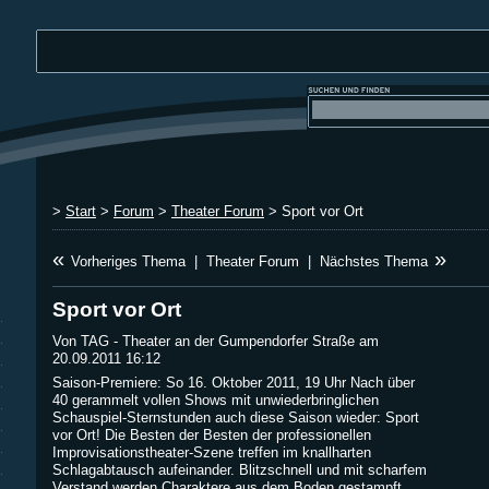
>
Start
>
Forum
>
Theater Forum
> Sport vor Ort
«
»
Vorheriges Thema
|
Theater Forum
|
Nächstes Thema
Sport vor Ort
Von TAG - Theater an der Gumpendorfer Straße am
20.09.2011 16:12
Saison-Premiere: So 16. Oktober 2011, 19 Uhr Nach über
40 gerammelt vollen Shows mit unwiederbringlichen
Schauspiel-Sternstunden auch diese Saison wieder: Sport
vor Ort! Die Besten der Besten der professionellen
Improvisationstheater-Szene treffen im knallharten
Schlagabtausch aufeinander. Blitzschnell und mit scharfem
Verstand werden Charaktere aus dem Boden gestampft