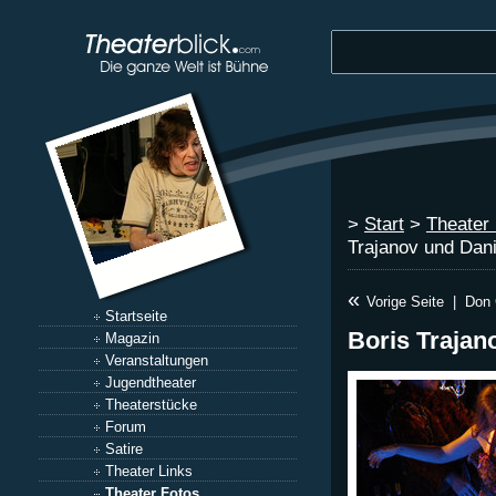
>
Start
>
Theater
Trajanov und Dani
«
Vorige Seite
|
Don 
Startseite
Boris Trajan
Magazin
Veranstaltungen
Jugendtheater
Theaterstücke
Forum
Satire
Theater Links
Theater Fotos